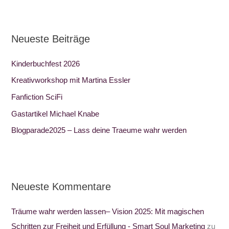
c
h
Neueste Beiträge
e
n
Kinderbuchfest 2026
n
Kreativworkshop mit Martina Essler
a
Fanfiction SciFi
c
Gastartikel Michael Knabe
h
:
Blogparade2025 – Lass deine Traeume wahr werden
Neueste Kommentare
Träume wahr werden lassen– Vision 2025: Mit magischen
Schritten zur Freiheit und Erfüllung - Smart Soul Marketing
zu