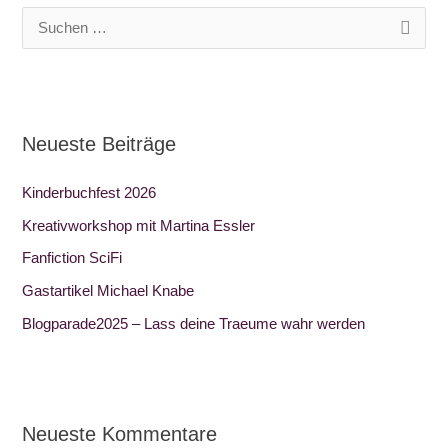
S
u
c
h
Neueste Beiträge
e
n
Kinderbuchfest 2026
n
Kreativworkshop mit Martina Essler
a
Fanfiction SciFi
c
Gastartikel Michael Knabe
h
:
Blogparade2025 – Lass deine Traeume wahr werden
Neueste Kommentare