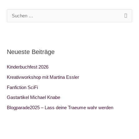
S
u
c
h
Neueste Beiträge
e
n
Kinderbuchfest 2026
n
Kreativworkshop mit Martina Essler
a
Fanfiction SciFi
c
Gastartikel Michael Knabe
h
:
Blogparade2025 – Lass deine Traeume wahr werden